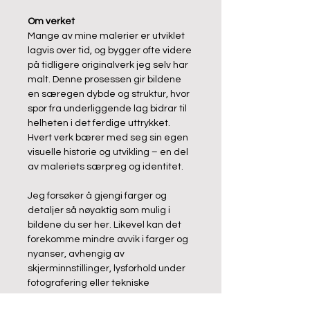
Om verket
Mange av mine malerier er utviklet 
lagvis over tid, og bygger ofte videre 
på tidligere originalverk jeg selv har 
malt. Denne prosessen gir bildene 
en særegen dybde og struktur, hvor 
spor fra underliggende lag bidrar til 
helheten i det ferdige uttrykket. 
Hvert verk bærer med seg sin egen 
visuelle historie og utvikling – en del 
av maleriets særpreg og identitet.
Jeg forsøker å gjengi farger og 
detaljer så nøyaktig som mulig i 
bildene du ser her. Likevel kan det 
forekomme mindre avvik i farger og 
nyanser, avhengig av 
skjerminnstillinger, lysforhold under 
fotografering eller tekniske 
begrensninger ved digital 